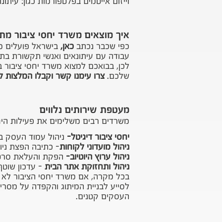
וייזום אייטמים בפלטפורמות כגון: עיתונו
איך מוצאים משרד יחסי ציבור מת
כפי שכבר נכתב
כאן
,
עבודה עם עיתונאים ואנשי תקשורת ב
לכן, בבואכם למצוא משרד יחסי ציבור 
שלכם.
צרו עימנו קשר וקבלו המלצות 
מעטפת שירותים נלווים
משרדים רבים משלימים את פעילות היחסי
יחסי ציבור דיגיטל
-
ניהול עמוד העסק ב
ניהול מועדוני לקוחות
- כתיבה הפצת ניו
ניהול ערוץ היוטיוב-
הפקת והעלאת סרטו
ניהול ותחזוקת אתר הבית
- עדכון שוט
בכל מקרה, אם משרד יחסי הציבור לא 
לסייע לבניית המיתוג והקפדה על מסרי
העסקים קטנים.